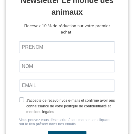
Enfin, l’exposition met en lumière l’évolution des
regards sur l’environnement, de l’observation
naturaliste aux premières réflexions écologiques
intégrées aux enseignements.
Conçue comme une véritable expérience
immersive, cette exposition accorde une large
place à la médiation participative : reconnaissance
de traces et de cris d’animaux, jeux éducatifs et
dispositifs interactifs.
“Plus ou moins bêtes. Les animaux et
l’éducation”, une exposition à découvrir
jusqu’au 30 juillet 2027 au musée de l’École
rurale en Bretagne, Trégarvan (Finistère)