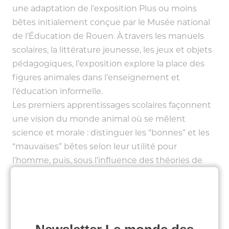
une adaptation de l’exposition Plus ou moins
bêtes initialement conçue par le Musée national
de l’Éducation de Rouen. À travers les manuels
scolaires, la littérature jeunesse, les jeux et objets
pédagogiques, l’exposition explore la place des
figures animales dans l’enseignement et
l’éducation informelle.
Les premiers apprentissages scolaires façonnent
une vision du monde animal où se mêlent
science et morale : distinguer les “bonnes” et les
“mauvaises” bêtes selon leur utilité pour
l’homme, puis, sous l’influence des théories de
Darwin, interroger la place de l’humain au sein du
vivant. En classe, l’animal est aussi un support
pédagogique, des dissections aux modèles
anatomiques en passant par les travaux d’élèves.