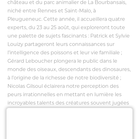
château et du parc animalier de La Bourbansais,
niché entre Rennes et Saint-Malo, à
Pleugueneuc. Cette année, il accueillera quatre
experts, du 23 au 25 août, qui exploreront toute
une palette de sujets fascinants : Patrick et Sylvie
Louizy partageront leurs connaissances sur
l’intelligence des poissons et leur vie familiale ;
Gérard Leboucher plongera le public dans le
monde des oiseaux, descendants des dinosaures,
à l’origine de la richesse de notre biodiversité ;
Nicolas Gilsoul éclairera notre perception des
peurs irrationnelles en mettant en lumière les
incroyables talents des créatures souvent jugées
effrayantes, telles que les rats, les silures, les
guêpes ou les mille-pattes ; Arnaud Ville initiera
son auditoire aux abeilles solitaires, méconnues
malgré leur importance cruciale dans la