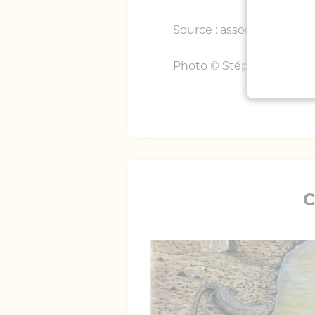
Source : association St
Photo © Stéphane LAMA
C