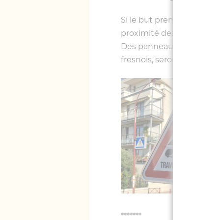
Si le but premier est de 
proximité des voies sur le
Des panneaux similaires po
fresnois, seront prochain
*******