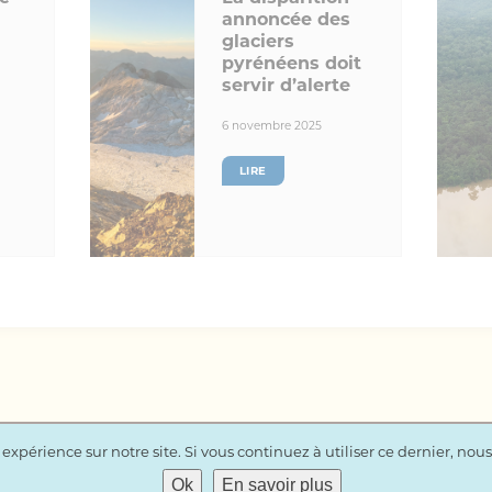
annoncée des
glaciers
pyrénéens doit
servir d’alerte
6 novembre 2025
LIRE
expérience sur notre site. Si vous continuez à utiliser ce dernier, nou
Mentions légales
|
CGU
|
Cookies et vie privée
|
Contact
Ok
En savoir plus