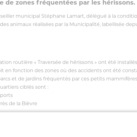
he de zones fréquentées par les hérissons.
onseiller municipal Stéphane Lamart, délégué à la conditio
des animaux réalisées par la Municipalité, labellisée dep
tion routière « Traversée de hérissons » ont été installés
soit en fonction des zones où des accidents ont été consta
e parcs et de jardins fréquentés par ces petits mammifères
artiers ciblés sont :
Sports
rès de la Bièvre
la protection animale