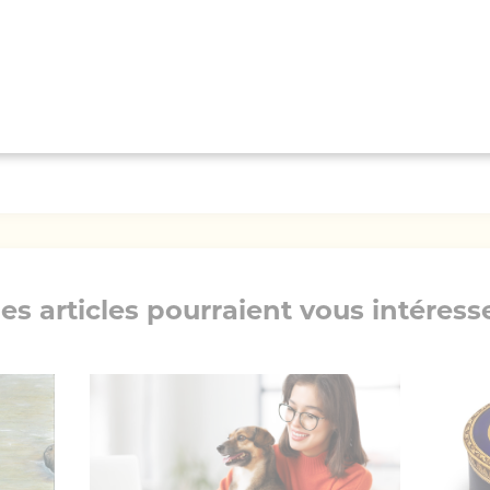
éphane LAMART
RT
es articles pourraient vous intéress