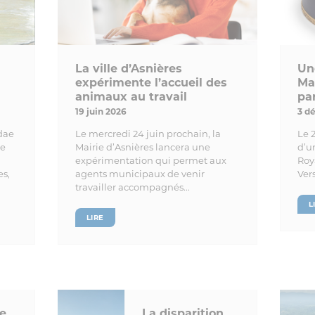
La ville d’Asnières
Un
expérimente l’accueil des
Ma
animaux au travail
par
19 juin 2026
3 d
dae
Le mercredi 24 juin prochain, la
Le 
re
Mairie d’Asnières lancera une
d’u
expérimentation qui permet aux
Roy
es,
agents municipaux de venir
Vers
travailler accompagnés...
L
LIRE
e
La disparition