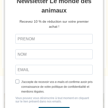
gastro-intestinales.
*******
Source :
CNRS
Photo : Oregon State
University/Wikicommons
Ces articles pourraient vous intéresser